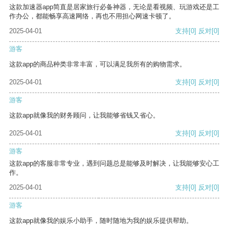
这款加速器app简直是居家旅行必备神器，无论是看视频、玩游戏还是工
作办公，都能畅享高速网络，再也不用担心网速卡顿了。
2025-04-01
支持
[0]
反对
[0]
游客
这款app的商品种类非常丰富，可以满足我所有的购物需求。
2025-04-01
支持
[0]
反对
[0]
游客
这款app就像我的财务顾问，让我能够省钱又省心。
2025-04-01
支持
[0]
反对
[0]
游客
这款app的客服非常专业，遇到问题总是能够及时解决，让我能够安心工
作。
2025-04-01
支持
[0]
反对
[0]
游客
这款app就像我的娱乐小助手，随时随地为我的娱乐提供帮助。