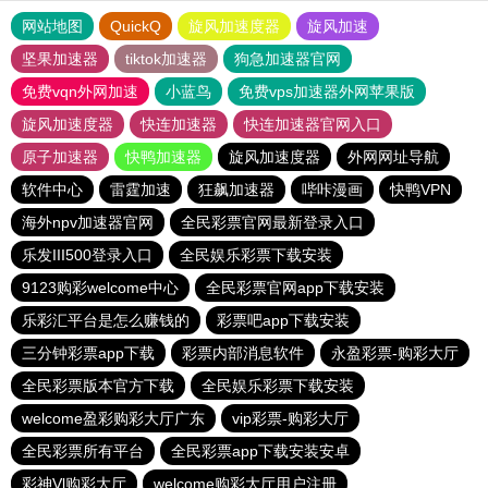
网站地图
QuickQ
旋风加速度器
旋风加速
坚果加速器
tiktok加速器
狗急加速器官网
免费vqn外网加速
小蓝鸟
免费vps加速器外网苹果版
旋风加速度器
快连加速器
快连加速器官网入口
原子加速器
快鸭加速器
旋风加速度器
外网网址导航
软件中心
雷霆加速
狂飙加速器
哔咔漫画
快鸭VPN
海外npv加速器官网
全民彩票官网最新登录入口
乐发III500登录入口
全民娱乐彩票下载安装
9123购彩welcome中心
全民彩票官网app下载安装
乐彩汇平台是怎么赚钱的
彩票吧app下载安装
三分钟彩票app下载
彩票内部消息软件
永盈彩票-购彩大厅
全民彩票版本官方下载
全民娱乐彩票下载安装
welcome盈彩购彩大厅广东
vip彩票-购彩大厅
全民彩票所有平台
全民彩票app下载安装安卓
彩神Vl购彩大厅
welcome购彩大厅用户注册