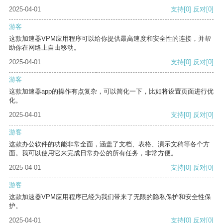
2025-04-01
支持
[0]
反对
[0]
游客
这款加速器VPM应用程序可以给你提供最高速度和安全性的连接，并帮
助你在网络上自由移动。
2025-04-01
支持
[0]
反对
[0]
游客
这款加速器app的操作有点复杂，可以简化一下，比如将设置页面进行优
化。
2025-04-01
支持
[0]
反对
[0]
游客
这款办公软件的功能非常全面，涵盖了文档、表格、演示文稿等各个方
面。我可以使用它来完成日常办公的所有任务，非常方便。
2025-04-01
支持
[0]
反对
[0]
游客
这款加速器VPM应用程序已经为我们带来了无限的隐私保护和安全性保
护。
2025-04-01
支持
[0]
反对
[0]