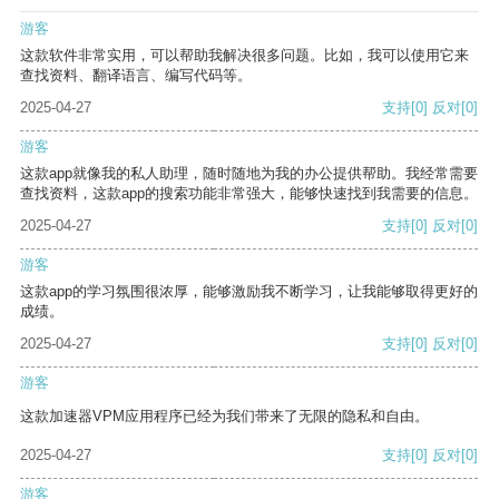
游客
这款软件非常实用，可以帮助我解决很多问题。比如，我可以使用它来
查找资料、翻译语言、编写代码等。
2025-04-27
支持
[0]
反对
[0]
游客
这款app就像我的私人助理，随时随地为我的办公提供帮助。我经常需要
查找资料，这款app的搜索功能非常强大，能够快速找到我需要的信息。
2025-04-27
支持
[0]
反对
[0]
游客
这款app的学习氛围很浓厚，能够激励我不断学习，让我能够取得更好的
成绩。
2025-04-27
支持
[0]
反对
[0]
游客
这款加速器VPM应用程序已经为我们带来了无限的隐私和自由。
2025-04-27
支持
[0]
反对
[0]
游客