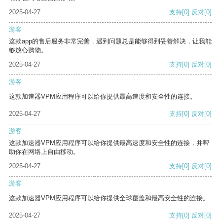
2025-04-27
支持
[0]
反对
[0]
游客
这款app的售后服务非常完善，遇到问题总是能够得到妥善解决，让我能
够放心购物。
2025-04-27
支持
[0]
反对
[0]
游客
这款加速器VPM应用程序可以给你提供最高速度和安全性的连接。
2025-04-27
支持
[0]
反对
[0]
游客
这款加速器VPM应用程序可以给你提供最高速度和安全性的连接，并帮
助你在网络上自由移动。
2025-04-27
支持
[0]
反对
[0]
游客
这款加速器VPM应用程序可以给你提供全球覆盖和最高安全性的连接。
2025-04-27
支持
[0]
反对
[0]