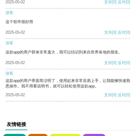
2025-05-02
支持
[0]
反对
[0]
游客
这个软件很好用
2025-05-02
支持
[0]
反对
[0]
游客
这款app的用户群体非常庞大，我可以结识到来自世界各地的朋友。
2025-05-02
支持
[0]
反对
[0]
游客
这款app的用户界面简洁明了，使用起来非常容易上手，让我能够快速熟
悉操作。我不用看说明书，就可以轻松使用这款app。
2025-05-02
支持
[0]
反对
[0]
友情链接