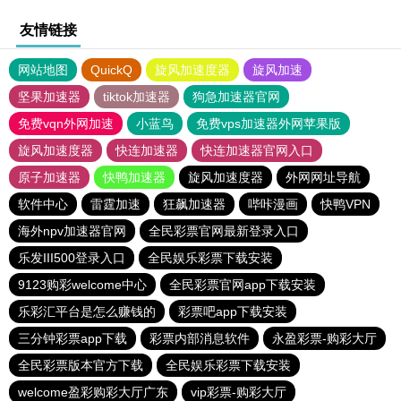
友情链接
网站地图
QuickQ
旋风加速度器
旋风加速
坚果加速器
tiktok加速器
狗急加速器官网
免费vqn外网加速
小蓝鸟
免费vps加速器外网苹果版
旋风加速度器
快连加速器
快连加速器官网入口
原子加速器
快鸭加速器
旋风加速度器
外网网址导航
软件中心
雷霆加速
狂飙加速器
哔咔漫画
快鸭VPN
海外npv加速器官网
全民彩票官网最新登录入口
乐发III500登录入口
全民娱乐彩票下载安装
9123购彩welcome中心
全民彩票官网app下载安装
乐彩汇平台是怎么赚钱的
彩票吧app下载安装
三分钟彩票app下载
彩票内部消息软件
永盈彩票-购彩大厅
全民彩票版本官方下载
全民娱乐彩票下载安装
welcome盈彩购彩大厅广东
vip彩票-购彩大厅