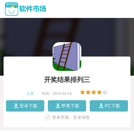
开奖结果排列三
工具
|
时间：2025-03-16
|
安卓下载
苹果下载
PC下载
安卓市场，安全绿色