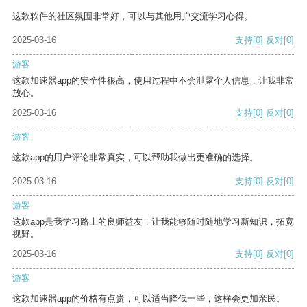
这款软件的社区氛围非常好，可以与其他用户交流学习心得。
2025-03-16
支持
[0]
反对
[0]
游客
这款加速器app的安全性很高，使用过程中不会泄露个人信息，让我非常
放心。
2025-03-16
支持
[0]
反对
[0]
游客
这款app的用户评论非常真实，可以帮助我做出更准确的选择。
2025-03-16
支持
[0]
反对
[0]
游客
这款app是我学习路上的良师益友，让我能够随时随地学习新知识，拓宽
视野。
2025-03-16
支持
[0]
反对
[0]
游客
这款加速器app的价格有点贵，可以适当降低一些，这样会更加亲民。