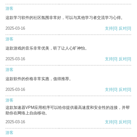
游客
这款学习软件的社区氛围非常好，可以与其他学习者交流学习心得。
2025-03-16
支持
[0]
反对
[0]
游客
这款游戏的音乐非常优美，听了让人心旷神怡。
2025-03-16
支持
[0]
反对
[0]
游客
这款软件的价格非常实惠，值得推荐。
2025-03-16
支持
[0]
反对
[0]
游客
这款加速器VPM应用程序可以给你提供最高速度和安全性的连接，并帮
助你在网络上自由移动。
2025-03-16
支持
[0]
反对
[0]
游客