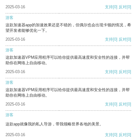
2025-03-16
支持
[0]
反对
[0]
游客
这款加速器app的加速效果还是不错的，但偶尔也会出现卡顿的情况，希
望开发者能够优化一下。
2025-03-16
支持
[0]
反对
[0]
游客
这款加速器VPM应用程序可以给你提供最高速度和安全性的连接，并帮
助你在网络上自由移动。
2025-03-16
支持
[0]
反对
[0]
游客
这款加速器VPM应用程序可以给你提供最高速度和安全性的连接，并帮
助你在网络上自由移动。
2025-03-16
支持
[0]
反对
[0]
游客
这款app就像我的私人导游，带我领略世界各地的美景。
2025-03-16
支持
[0]
反对
[0]