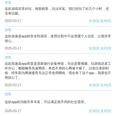
游客
这款游戏非常好玩，画面精美，玩法丰富。我已经玩了好几个小时，还
没有玩腻。
2025-03-17
支持
[0]
反对
[0]
游客
这款加速器app的安全性很高，使用过程中不会泄露个人信息，让我非常
放心。
2025-03-17
支持
[0]
反对
[0]
游客
这款加速器app简直是居家旅行必备神器，无论是看视频、玩游戏还是工
作办公，都能畅享高速网络，再也不用担心网速卡顿了。以前出差的时
候，经常因为网速慢而无法正常使用网络，现在有了这个app，我再也不
用担心了。
2025-03-17
支持
[0]
反对
[0]
游客
这款app的功能非常丰富，可以满足我不同的社交需求。
2025-03-17
支持
[0]
反对
[0]