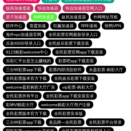
旋风加速度器
快连加速器
快连加速器官网入口
原子加速器
快鸭加速器
旋风加速度器
外网网址导航
软件中心
雷霆加速
狂飙加速器
哔咔漫画
快鸭VPN
海外npv加速器官网
全民彩票官网最新登录入口
乐发III500登录入口
全民娱乐彩票下载安装
9123购彩welcome中心
全民彩票官网app下载安装
乐彩汇平台是怎么赚钱的
彩票吧app下载安装
三分钟彩票app下载
彩票内部消息软件
永盈彩票-购彩大厅
全民彩票版本官方下载
全民娱乐彩票下载安装
welcome盈彩购彩大厅广东
vip彩票-购彩大厅
全民彩票所有平台
全民彩票app下载安装安卓
彩神Vl购彩大厅
welcome购彩大厅用户注册
全民彩票版本官方下载
全民彩票安卓版
三分钟彩票app下载
老品牌—全民彩票
全民彩票平台登录