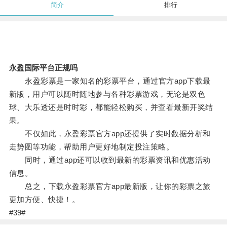
简介
排行
永盈国际平台正规吗
永盈彩票是一家知名的彩票平台，通过官方app下载最
新版，用户可以随时随地参与各种彩票游戏，无论是双色
球、大乐透还是时时彩，都能轻松购买，并查看最新开奖结
果。
不仅如此，永盈彩票官方app还提供了实时数据分析和
走势图等功能，帮助用户更好地制定投注策略。
同时，通过app还可以收到最新的彩票资讯和优惠活动
信息。
总之，下载永盈彩票官方app最新版，让你的彩票之旅
更加方便、快捷！。
#39#