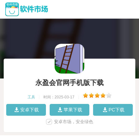
永盈会官网手机版下载
工具
|
时间：2025-03-17
|
安卓下载
苹果下载
PC下载
安卓市场，安全绿色