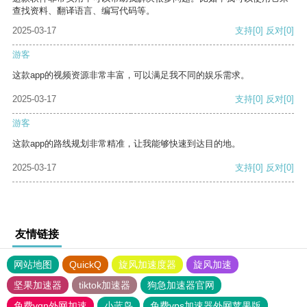
查找资料、翻译语言、编写代码等。
2025-03-17
支持
[0]
反对
[0]
游客
这款app的视频资源非常丰富，可以满足我不同的娱乐需求。
2025-03-17
支持
[0]
反对
[0]
游客
这款app的路线规划非常精准，让我能够快速到达目的地。
2025-03-17
支持
[0]
反对
[0]
友情链接
网站地图
QuickQ
旋风加速度器
旋风加速
坚果加速器
tiktok加速器
狗急加速器官网
免费vqn外网加速
小蓝鸟
免费vps加速器外网苹果版